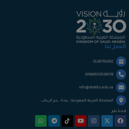
اتصل بنا
0126760202
00966550526478
info@shatiby.edu.sa
المملكة العربية السعودية ، جدة ، حي الرحاب
تجدنا على